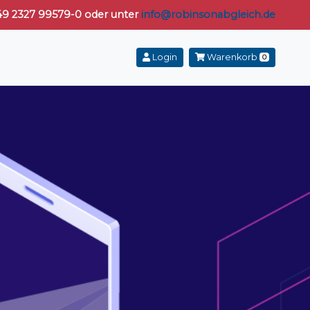
 +49 2327 99579-0 oder unter
info@robinsonabgleich.de
Login
Warenkorb
0